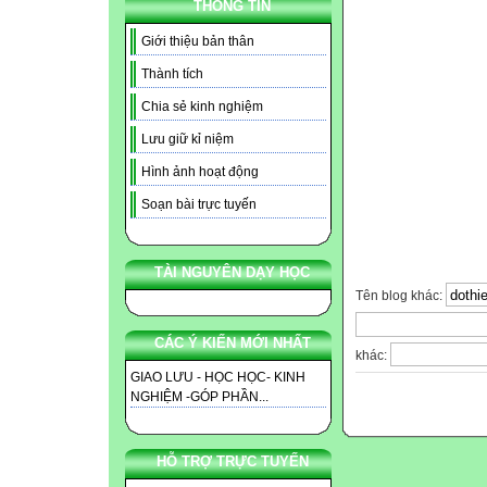
THÔNG TIN
Giới thiệu bản thân
Thành tích
Chia sẻ kinh nghiệm
Lưu giữ kỉ niệm
Hình ảnh hoạt động
Soạn bài trực tuyến
TÀI NGUYÊN DẠY HỌC
Tên blog khác:
CÁC Ý KIẾN MỚI NHẤT
khác:
GIAO LƯU - HỌC HỌC- KINH
NGHIỆM -GÓP PHẦN...
HỖ TRỢ TRỰC TUYẾN