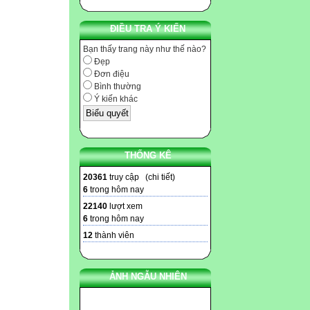
ĐIỀU TRA Ý KIẾN
Bạn thấy trang này như thế nào?
Đẹp
Đơn điệu
Bình thường
Ý kiến khác
THỐNG KÊ
20361
truy cập (
chi tiết
)
6
trong hôm nay
22140
lượt xem
6
trong hôm nay
12
thành viên
ẢNH NGẪU NHIÊN