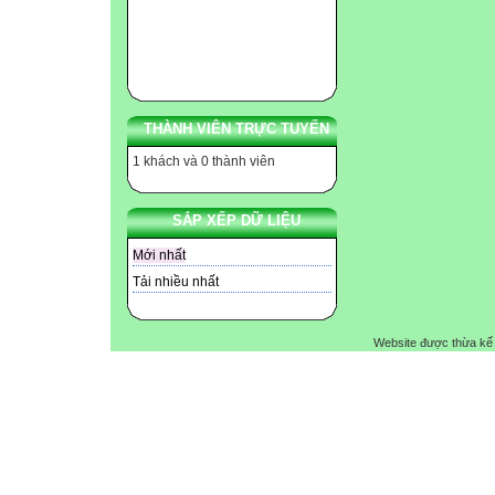
THÀNH VIÊN TRỰC TUYẾN
1 khách và 0 thành viên
SẮP XẾP DỮ LIỆU
Mới nhất
Tải nhiều nhất
Website được thừa kế