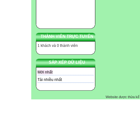
THÀNH VIÊN TRỰC TUYẾN
1 khách và 0 thành viên
SẮP XẾP DỮ LIỆU
Mới nhất
Tải nhiều nhất
Website được thừa kế