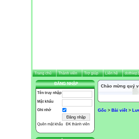
Trang chủ
Thành viên
Trợ giúp
Liên hệ
dothiep
ĐĂNG NHẬP
Chào mừng quý vị
Tên truy nhập
Mật khẩu
Gốc
>
Bài viết
>
Lưu
Ghi nhớ
Quên mật khẩu
ĐK thành viên