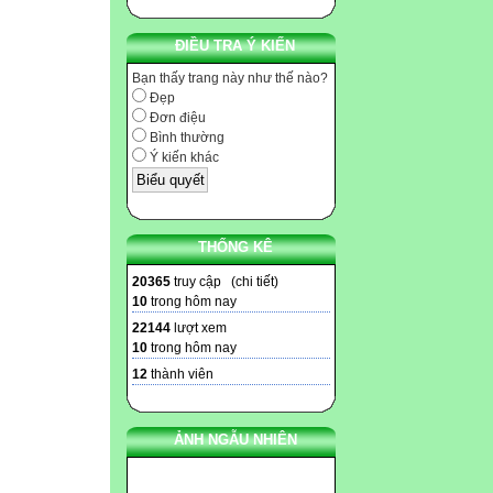
ĐIỀU TRA Ý KIẾN
Bạn thấy trang này như thế nào?
Đẹp
Đơn điệu
Bình thường
Ý kiến khác
THỐNG KÊ
20365
truy cập (
chi tiết
)
10
trong hôm nay
22144
lượt xem
10
trong hôm nay
12
thành viên
ẢNH NGẪU NHIÊN