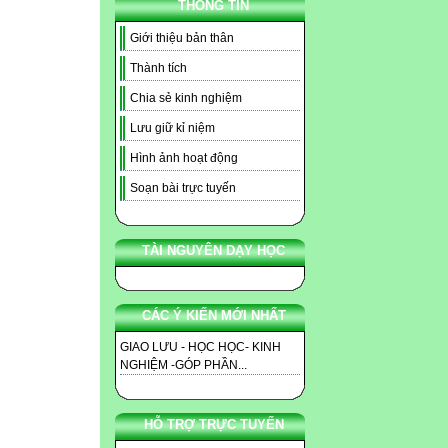
THÔNG TIN
Giới thiệu bản thân
Thành tích
Chia sẻ kinh nghiệm
Lưu giữ kỉ niệm
Hình ảnh hoạt động
Soạn bài trực tuyến
TÀI NGUYÊN DẠY HỌC
CÁC Ý KIẾN MỚI NHẤT
GIAO LƯU - HỌC HỌC- KINH
NGHIỆM -GÓP PHẦN...
HỖ TRỢ TRỰC TUYẾN