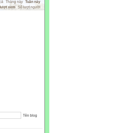
cả
Tháng này
Tuần này
 lượt xem
Số lượt người
Tên blog