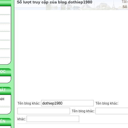
Số lượt truy cập của blog dothiep1980
Tất 
Số
HỌC
HẤT
INH
Tên blog khác:
Tên blog khác:
Tên blog khác:
khác:
YẾN