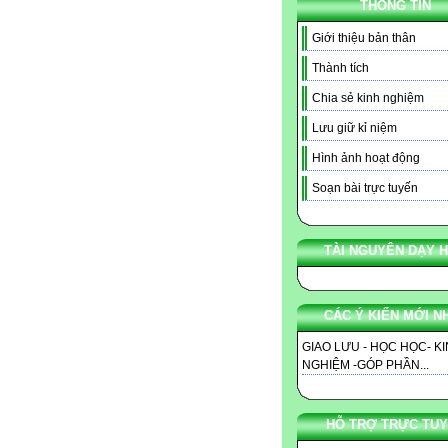
THÔNG TIN
Giới thiệu bản thân
Thành tích
Chia sẻ kinh nghiệm
Lưu giữ kỉ niệm
Hình ảnh hoạt động
Soạn bài trực tuyến
TÀI NGUYÊN DẠY 
CÁC Ý KIẾN MỚI N
GIAO LƯU - HỌC HỌC- K
NGHIỆM -GÓP PHẦN...
HỖ TRỢ TRỰC TU