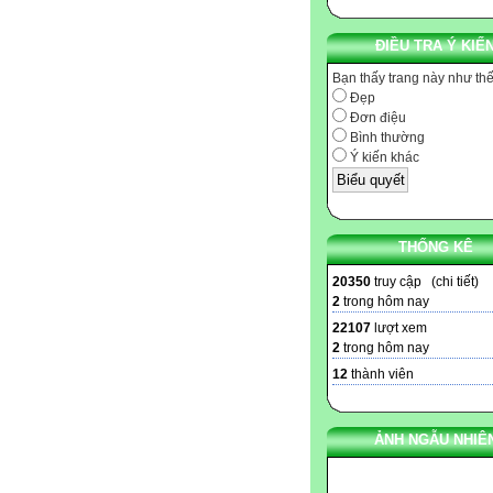
ĐIỀU TRA Ý KIẾ
Bạn thấy trang này như th
Đẹp
Đơn điệu
Bình thường
Ý kiến khác
THỐNG KÊ
20350
truy cập (
chi tiết
)
2
trong hôm nay
22107
lượt xem
2
trong hôm nay
12
thành viên
ẢNH NGẪU NHIÊ