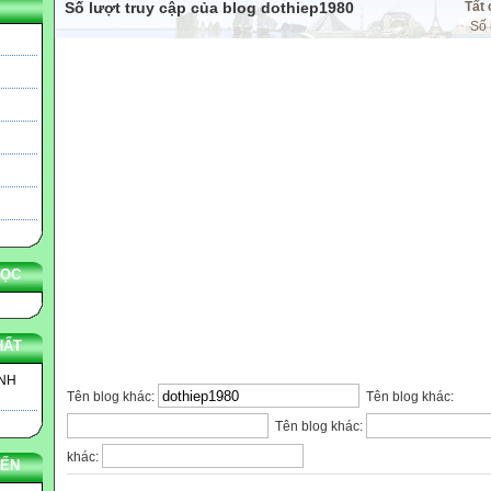
Số lượt truy cập của blog dothiep1980
Tất 
Số 
HỌC
HẤT
INH
Tên blog khác:
Tên blog khác:
Tên blog khác:
khác:
YẾN