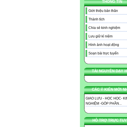
THÔNG TIN
Giới thiệu bản thân
Thành tích
Chia sẻ kinh nghiệm
Lưu giữ kỉ niệm
Hình ảnh hoạt động
Soạn bài trực tuyến
TÀI NGUYÊN DẠY 
CÁC Ý KIẾN MỚI N
GIAO LƯU - HỌC HỌC- K
NGHIỆM -GÓP PHẦN...
HỖ TRỢ TRỰC TU