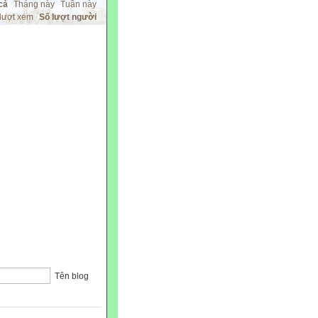
cả
Tháng này
Tuần này
lượt xem
Số lượt người
Tên blog