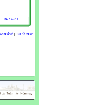
Dia 8 tiet 15
Xem tất cả
|
Đưa đề thi lên
t cả
Tuần này
Hôm nay