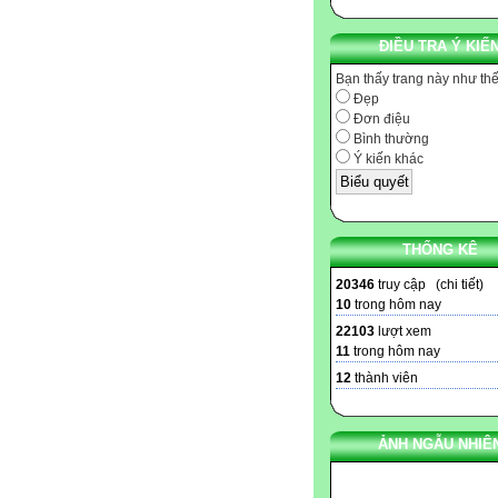
ĐIỀU TRA Ý KIẾ
Bạn thấy trang này như th
Đẹp
Đơn điệu
Bình thường
Ý kiến khác
THỐNG KÊ
20346
truy cập (
chi tiết
)
10
trong hôm nay
22103
lượt xem
11
trong hôm nay
12
thành viên
ẢNH NGẪU NHIÊ