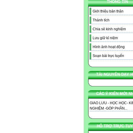
THÔNG TIN
Giới thiệu bản thân
Thành tích
Chia sẻ kinh nghiệm
Lưu giữ kỉ niệm
Hình ảnh hoạt động
Soạn bài trực tuyến
TÀI NGUYÊN DẠY 
CÁC Ý KIẾN MỚI N
GIAO LƯU - HỌC HỌC- K
NGHIỆM -GÓP PHẦN...
HỖ TRỢ TRỰC TU