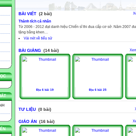
BÀI VIẾT
(2 bài)
X
Thành tích cá nhân
Từ 2006 - 2012 đạt danh hiệu Chiến sĩ thi đua cấp cơ sở. Năm 2007 đ
tặng bằng khen....
Vài nét về tiểu sử
BÀI GIẢNG
(14 bài)
Xem
HỌC
Địa 6 bài 19
Địa 6 bài 25
HẤT
INH
TƯ LIỆU
(0 bài)
GIÁO ÁN
(16 bài)
X
YẾN