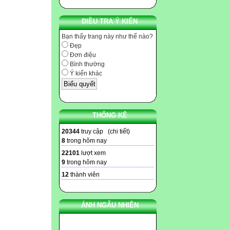
ĐIỀU TRA Ý KIẾN
Bạn thấy trang này như thế nào?
Đẹp
Đơn điệu
Bình thường
Ý kiến khác
THỐNG KÊ
20344
truy cập (
chi tiết
)
8
trong hôm nay
22101
lượt xem
9
trong hôm nay
12
thành viên
ẢNH NGẪU NHIÊN