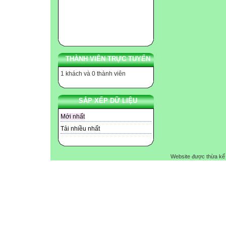
THÀNH VIÊN TRỰC TUYẾN
1 khách và 0 thành viên
SẮP XẾP DỮ LIỆU
Mới nhất
Tải nhiều nhất
Website được thừa kế