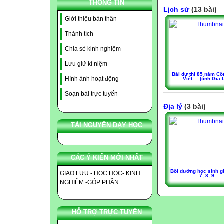
THÔNG TIN
Lịch sử
(13 bài)
Giới thiệu bản thân
Thành tích
Chia sẻ kinh nghiệm
Lưu giữ kỉ niệm
Bài dự thi 85 năm Cô
Hình ảnh hoạt động
Việt ... (tỉnh Gia 
Soạn bài trực tuyến
Địa lý
(3 bài)
TÀI NGUYÊN DẠY HỌC
CÁC Ý KIẾN MỚI NHẤT
Bồi dưỡng học sinh gi
GIAO LƯU - HỌC HỌC- KINH
7, 8, 9
NGHIỆM -GÓP PHẦN...
HỖ TRỢ TRỰC TUYẾN