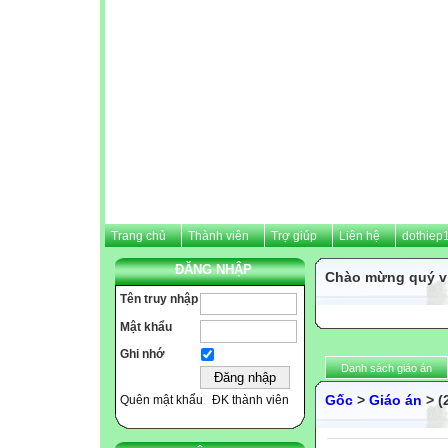
Trang chủ
Thành viên
Trợ giúp
Liên hệ
dothiep
ĐĂNG NHẬP
Chào mừng quý vị
Tên truy nhập
Mật khẩu
Ghi nhớ
Danh sách giáo án
Gốc
>
Giáo án
> (
Quên mật khẩu
ĐK thành viên