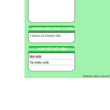
THÀNH VIÊN TRỰC TUYẾN
1 khách và 0 thành viên
SẮP XẾP DỮ LIỆU
Mới nhất
Tải nhiều nhất
Website được thừa kế