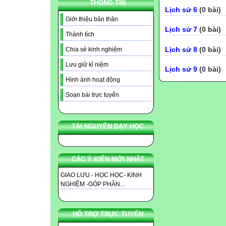
THÔNG TIN
Lịch sử 6
(0 bài)
Giới thiệu bản thân
Lịch sử 7
(0 bài)
Thành tích
Lịch sử 8
(0 bài)
Chia sẻ kinh nghiệm
Lưu giữ kỉ niệm
Lịch sử 9
(0 bài)
Hình ảnh hoạt động
Soạn bài trực tuyến
TÀI NGUYÊN DẠY HỌC
CÁC Ý KIẾN MỚI NHẤT
GIAO LƯU - HỌC HỌC- KINH
NGHIỆM -GÓP PHẦN...
HỖ TRỢ TRỰC TUYẾN