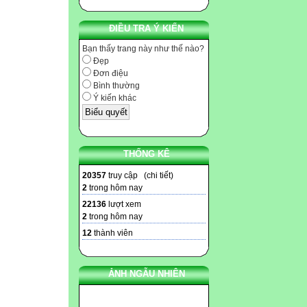
ĐIỀU TRA Ý KIẾN
Bạn thấy trang này như thế nào?
Đẹp
Đơn điệu
Bình thường
Ý kiến khác
THỐNG KÊ
20357
truy cập (
chi tiết
)
2
trong hôm nay
22136
lượt xem
2
trong hôm nay
12
thành viên
ẢNH NGẪU NHIÊN