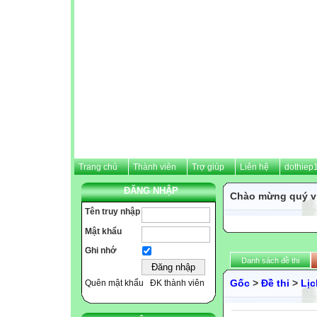
Trang chủ
Thành viên
Trợ giúp
Liên hệ
dothiep
ĐĂNG NHẬP
Chào mừng quý vị
Tên truy nhập
Mật khẩu
Ghi nhớ
Danh sách đề thi
Gốc
>
Đề thi
>
Lịc
Quên mật khẩu
ĐK thành viên