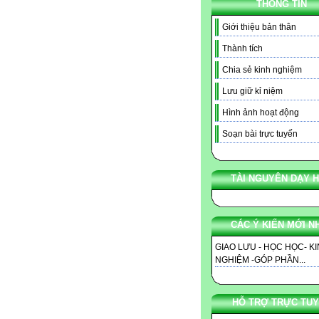
THÔNG TIN
Giới thiệu bản thân
Thành tích
Chia sẻ kinh nghiệm
Lưu giữ kỉ niệm
Hình ảnh hoạt động
Soạn bài trực tuyến
TÀI NGUYÊN DẠY 
CÁC Ý KIẾN MỚI N
GIAO LƯU - HỌC HỌC- K
NGHIỆM -GÓP PHẦN...
HỖ TRỢ TRỰC TU