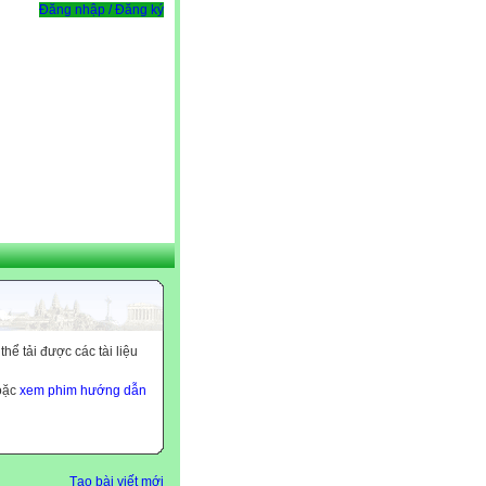
Đăng nhập / Đăng ký
ể tải được các tài liệu
hoặc
xem phim hướng dẫn
Tạo bài viết mới