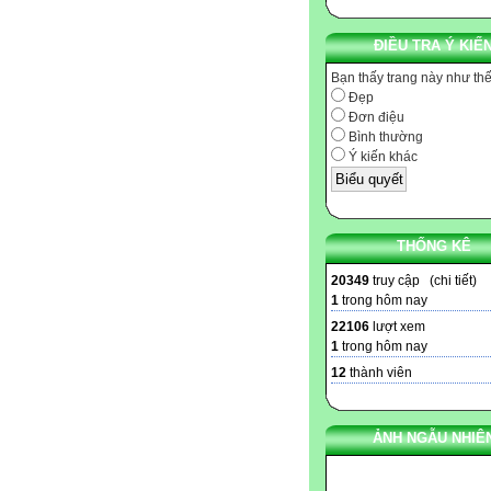
ĐIỀU TRA Ý KIẾ
Bạn thấy trang này như th
Đẹp
Đơn điệu
Bình thường
Ý kiến khác
THỐNG KÊ
20349
truy cập (
chi tiết
)
1
trong hôm nay
22106
lượt xem
1
trong hôm nay
12
thành viên
ẢNH NGẪU NHIÊ