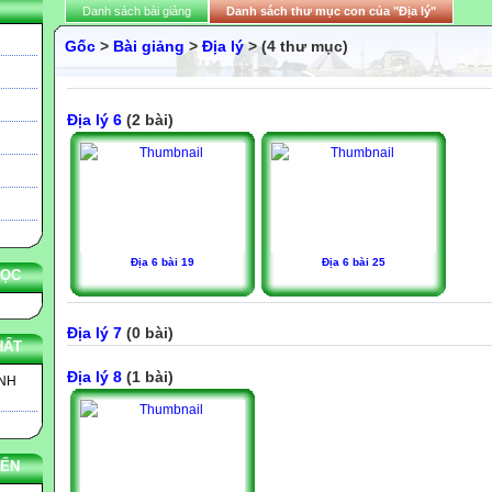
Danh sách bài giảng
Danh sách thư mục con của "Địa lý"
Gốc
>
Bài giảng
>
Địa lý
> (4 thư mục)
Địa lý 6
(2 bài)
Địa 6 bài 19
Địa 6 bài 25
HỌC
Địa lý 7
(0 bài)
HẤT
Địa lý 8
(1 bài)
INH
YẾN