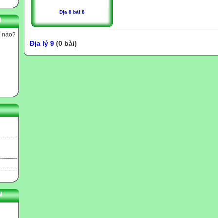
Địa 8 bài 8
N
ế nào?
Địa lý 9
(0 bài)
N