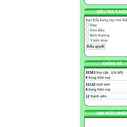
ĐIỀU TRA Ý KIẾ
Bạn thấy trang này như th
Đẹp
Đơn điệu
Bình thường
Ý kiến khác
THỐNG KÊ
20363
truy cập (
chi tiết
)
8
trong hôm nay
22142
lượt xem
8
trong hôm nay
12
thành viên
ẢNH NGẪU NHIÊ