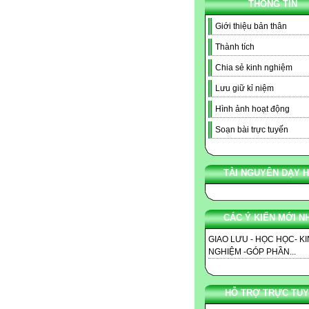
THÔNG TIN
Giới thiệu bản thân
Thành tích
Chia sẻ kinh nghiệm
Lưu giữ kỉ niệm
Hình ảnh hoạt động
Soạn bài trực tuyến
TÀI NGUYÊN DẠY 
CÁC Ý KIẾN MỚI N
GIAO LƯU - HỌC HỌC- K
NGHIỆM -GÓP PHẦN...
HỖ TRỢ TRỰC TU