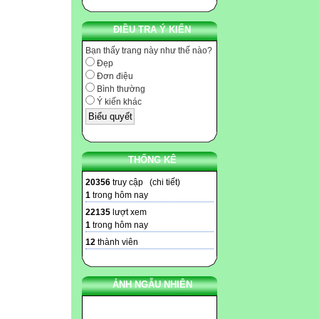
ĐIỀU TRA Ý KIẾN
Bạn thấy trang này như thế nào?
Đẹp
Đơn điệu
Bình thường
Ý kiến khác
THỐNG KÊ
20356
truy cập (
chi tiết
)
1
trong hôm nay
22135
lượt xem
1
trong hôm nay
12
thành viên
ẢNH NGẪU NHIÊN