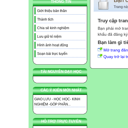
Bạn 
THÔNG TIN
Trang nà
Giới thiệu bản thân
Thành tích
Truy cập tra
Bạn phải mở tra
Chia sẻ kinh nghiệm
khẩu đã đăng ký 
Lưu giữ kỉ niệm
Bạn làm gì ti
Hình ảnh hoạt động
Mở trang đă
Soạn bài trực tuyến
Quay trở lại 
TÀI NGUYÊN DẠY HỌC
CÁC Ý KIẾN MỚI NHẤT
GIAO LƯU - HỌC HỌC- KINH
NGHIỆM -GÓP PHẦN...
HỖ TRỢ TRỰC TUYẾN