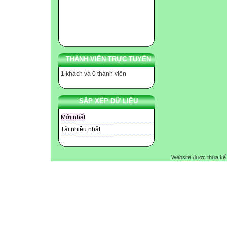
THÀNH VIÊN TRỰC TUYẾN
1 khách và 0 thành viên
SẮP XẾP DỮ LIỆU
Mới nhất
Tải nhiều nhất
Website được thừa kế