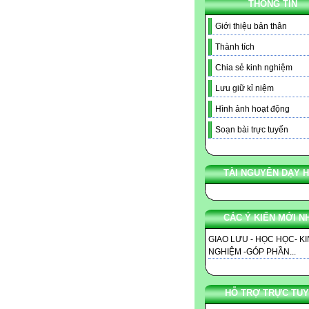
THÔNG TIN
Giới thiệu bản thân
Thành tích
Chia sẻ kinh nghiệm
Lưu giữ kỉ niệm
Hình ảnh hoạt động
Soạn bài trực tuyến
TÀI NGUYÊN DẠY 
CÁC Ý KIẾN MỚI N
GIAO LƯU - HỌC HỌC- K
NGHIỆM -GÓP PHẦN...
HỖ TRỢ TRỰC TU