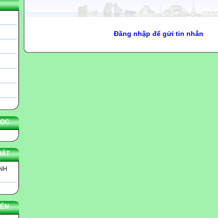
Đăng nhập để gửi tin nhắn
HỌC
HẤT
INH
YẾN