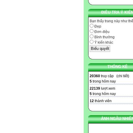
ĐIỀU TRA Ý KIẾ
Bạn thấy trang này như th
Đẹp
Đơn điệu
Bình thường
Ý kiến khác
THỐNG KÊ
20360
truy cập (
chi tiết
)
5
trong hôm nay
22139
lượt xem
5
trong hôm nay
12
thành viên
ẢNH NGẪU NHIÊ