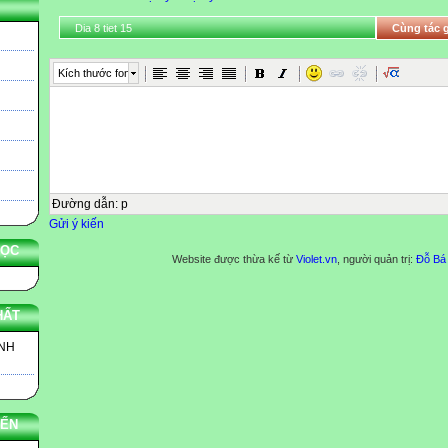
Dia 8 tiet 15
Cùng tác g
Kích thước font
Đường dẫn
:
p
Gửi ý kiến
HỌC
Website được thừa kế từ
Violet.vn
, người quản trị:
Đỗ Bá
HẤT
INH
YẾN