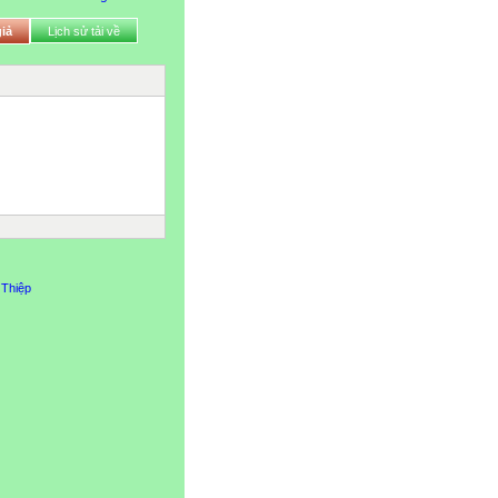
iả
Lịch sử tải về
 Thiệp