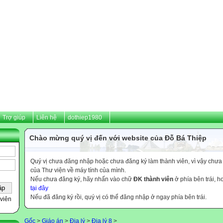
Trợ giúp
Liên hệ
dothiep1980
Chào mừng quý vị đến với website của Đỗ Bá Thiệp
Quý vị chưa đăng nhập hoặc chưa đăng ký làm thành viên, vì vậy chưa th
của Thư viện về máy tính của mình.
Nếu chưa đăng ký, hãy nhấn vào chữ
ĐK thành viên
ở phía bên trái, 
tại đây
Nếu đã đăng ký rồi, quý vị có thể đăng nhập ở ngay phía bên trái.
viên
Gốc
>
Giáo án
>
Địa lý
>
Địa lý 8
>