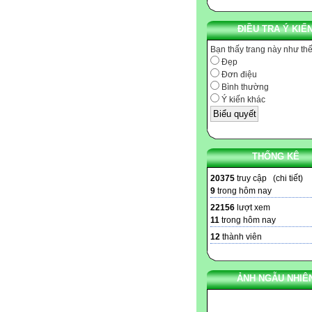
ĐIỀU TRA Ý KIẾ
Bạn thấy trang này như th
Đẹp
Đơn điệu
Bình thường
Ý kiến khác
THỐNG KÊ
20375
truy cập (
chi tiết
)
9
trong hôm nay
22156
lượt xem
11
trong hôm nay
12
thành viên
ẢNH NGẪU NHIÊ