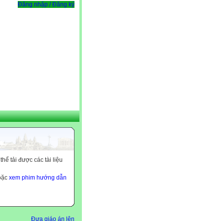
Đăng nhập / Đăng ký
ể tải được các tài liệu
hoặc
xem phim hướng dẫn
Đưa giáo án lên