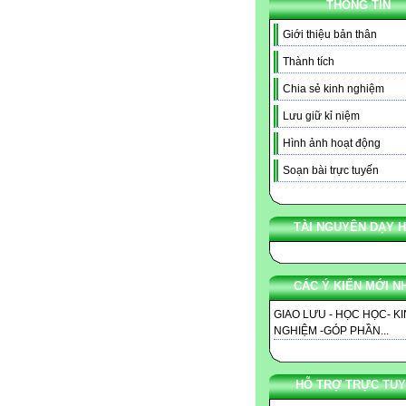
THÔNG TIN
Giới thiệu bản thân
Thành tích
Chia sẻ kinh nghiệm
Lưu giữ kỉ niệm
Hình ảnh hoạt động
Soạn bài trực tuyến
TÀI NGUYÊN DẠY 
CÁC Ý KIẾN MỚI N
GIAO LƯU - HỌC HỌC- K
NGHIỆM -GÓP PHẦN...
HỖ TRỢ TRỰC TU