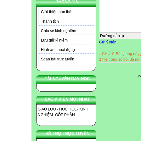
THÔNG TIN
Giới thiệu bản thân
Thành tích
Chia sẻ kinh nghiệm
Đường dẫn
:
p
Lưu giữ kỉ niệm
Gửi ý kiến
Hình ảnh hoạt động
↓ CHÚ Ý: Bài giảng này
Soạn bài trực tuyến
1 file
trong số đó, đề n
W
TÀI NGUYÊN DẠY HỌC
CÁC Ý KIẾN MỚI NHẤT
GIAO LƯU - HỌC HỌC- KINH
NGHIỆM -GÓP PHẦN...
HỖ TRỢ TRỰC TUYẾN