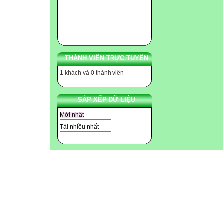
THÀNH VIÊN TRỰC TUYẾN
1 khách và 0 thành viên
SẮP XẾP DỮ LIỆU
Mới nhất
Tải nhiều nhất