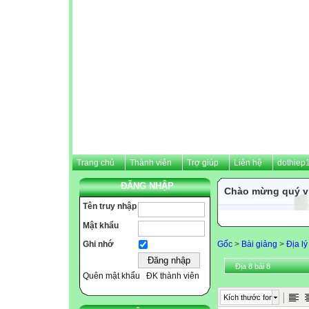
Trang chủ
Thành viên
Trợ giúp
Liên hệ
dothiep
ĐĂNG NHẬP
Chào mừng quý vị
Tên truy nhập
Mật khẩu
Gốc
>
Bài giảng
>
Địa lý
Ghi nhớ
Địa 8 bài 8
Quên mật khẩu
ĐK thành viên
Kích thước font