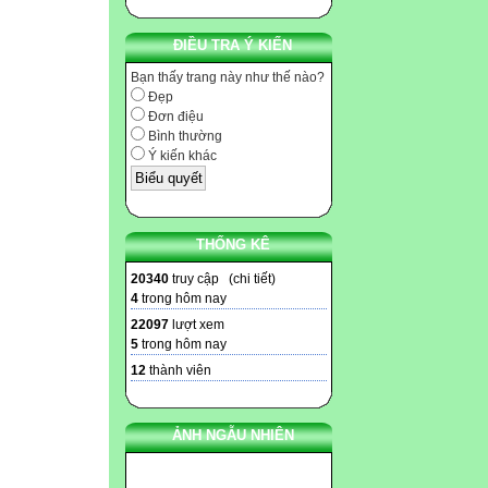
ĐIỀU TRA Ý KIẾN
Bạn thấy trang này như thế nào?
Đẹp
Đơn điệu
Bình thường
Ý kiến khác
THỐNG KÊ
20340
truy cập (
chi tiết
)
4
trong hôm nay
22097
lượt xem
5
trong hôm nay
12
thành viên
ẢNH NGẪU NHIÊN